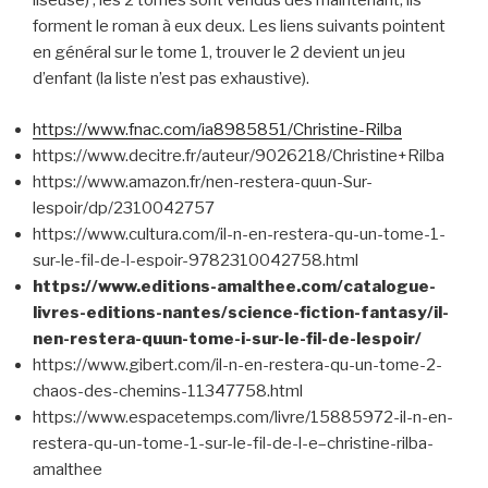
liseuse) , les 2 tomes sont vendus dès maintenant, ils
forment le roman à eux deux. Les liens suivants pointent
en général sur le tome 1, trouver le 2 devient un jeu
d’enfant (la liste n’est pas exhaustive).
https://www.fnac.com/ia8985851/Christine-Rilba
https://www.decitre.fr/auteur/9026218/Christine+Rilba
https://www.amazon.fr/nen-restera-quun-Sur-
lespoir/dp/2310042757
https://www.cultura.com/il-n-en-restera-qu-un-tome-1-
sur-le-fil-de-l-espoir-9782310042758.html
https://www.editions-amalthee.com/catalogue-
livres-editions-nantes/science-fiction-fantasy/il-
nen-restera-quun-tome-i-sur-le-fil-de-lespoir/
https://www.gibert.com/il-n-en-restera-qu-un-tome-2-
chaos-des-chemins-11347758.html
https://www.espacetemps.com/livre/15885972-il-n-en-
restera-qu-un-tome-1-sur-le-fil-de-l-e–christine-rilba-
amalthee