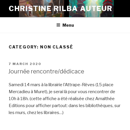
Skip
CHRISTINE RILBA AUTEUR
to
content
Menu
CATEGORY:
NON CLASSÉ
POSTED
7 MARCH 2020
ON
Journée rencontre/dédicace
Samedi 14 mars à la librairie l’Attrape-Rêves (15 place
Mercadieu à Muret), je serai là pour vous rencontrer de
10h à 18h. (cette affiche a été réalisée chez Amalthée
Editions pour afficher partout: dans les bibliothèques, sur
les murs, chez les libraires…)