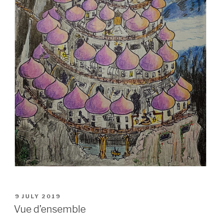
POSTED
9 JULY 2019
ON
Vue d’ensemble