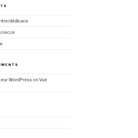
STS
ntre/dédicace
acrecce
le
MMENTS
eur WordPress
on
Vue