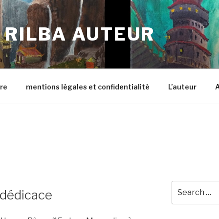
 RILBA AUTEUR
re
mentions légales et confidentialité
L’auteur
A
Search
/dédicace
for: