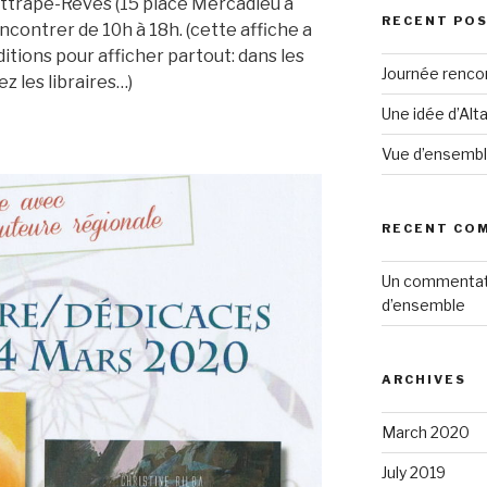
l’Attrape-Rêves (15 place Mercadieu à
RECENT PO
encontrer de 10h à 18h. (cette affiche a
tions pour afficher partout: dans les
Journée renco
ez les libraires…)
Une idée d’Alt
Vue d’ensemb
RECENT CO
Un commentat
d’ensemble
ARCHIVES
March 2020
July 2019